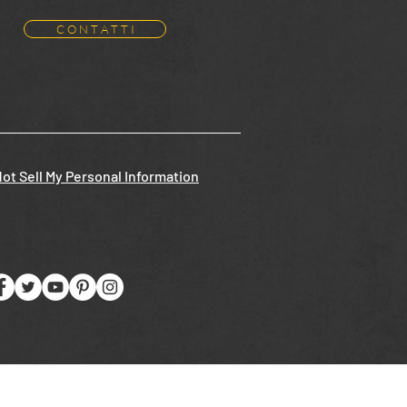
C O N T A T T I
ot Sell My Personal Information