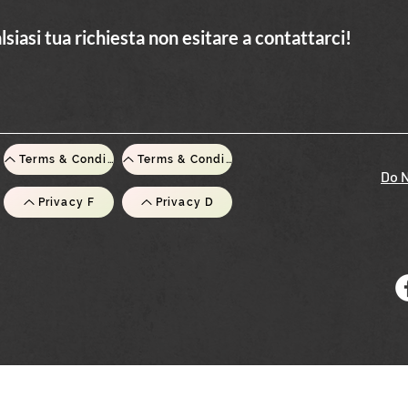
lsiasi tua richiesta non esitare a contattarci!
Terms & Conditionsn F
Terms & Conditions D
Do N
Privacy F
Privacy D