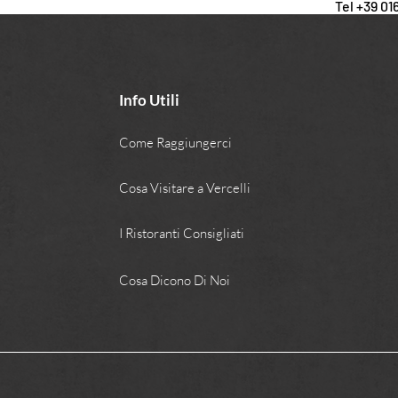
Tel +39 01
Info Utili
Come Raggiungerci
Cosa Visitare a Vercelli
I Ristoranti Consigliati
Cosa Dicono Di Noi