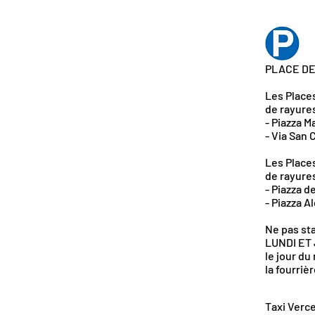
PLACE DE
Les Place
de rayure
- Piazza M
- Via San 
Les Place
de rayure
- Piazza d
- Piazza Al
Ne pas sta
LUNDI ET J
le jour du
la fourriè
Taxi Verce