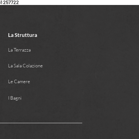
61 257722
La Struttura
La Terrazza
La Sala Colazione
Le Camere
I Bagni