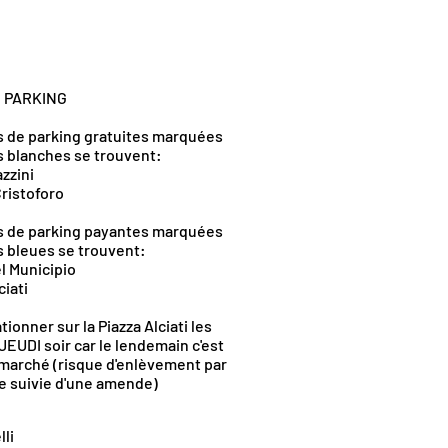
 PARKING
s de parking gratuites marquées
s blanches se trouvent:
azzini
Cristoforo
s de parking payantes marquées
s bleues se trouvent:
el Municipio
ciati
tionner sur la Piazza Alciati les
EUDI soir car le lendemain c'est
 marché (risque d'enlèvement par
re suivie d'une amende)
lli