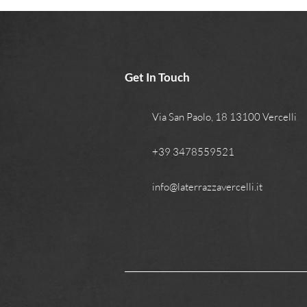
Get In Touch
Via San Paolo, 18 13100 Vercelli
+39 3478559521
info@laterrazzavercelli.it