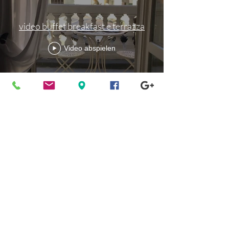
video buffet breakfast e terrazza
Video abspielen
Get In Touch
Via San Paolo, 18 13100 Vercelli
+39 3478559521
info@laterrazzavercelli.it