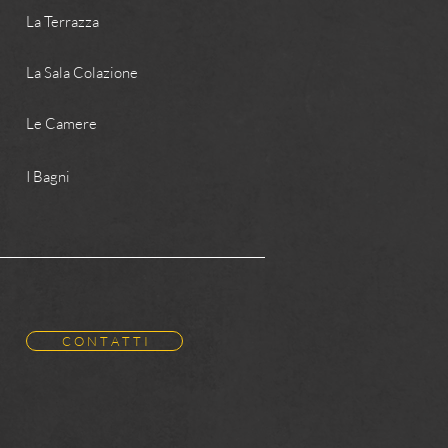
La Terrazza
La Sala Colazione
Le Camere
I Bagni
C O N T A T T I